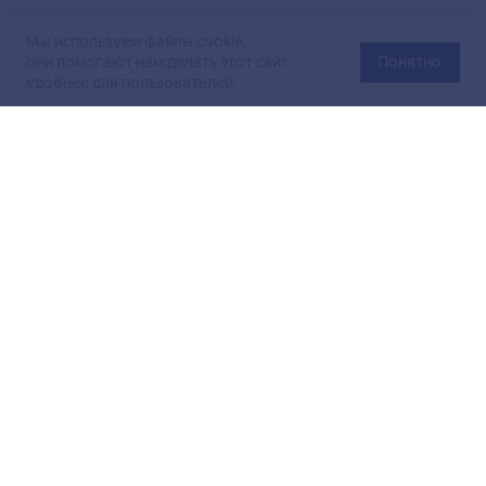
Мы используем файлы cookie,
они помогают нам делать этот сайт
Понятно
удобнее для пользователей.
Официальный сайт Министерства энергетики Российской
Федерации (Минэнерго России). Свидетельство
о регистрации СМИ Эл № ФС
77-76312
от 02 августа