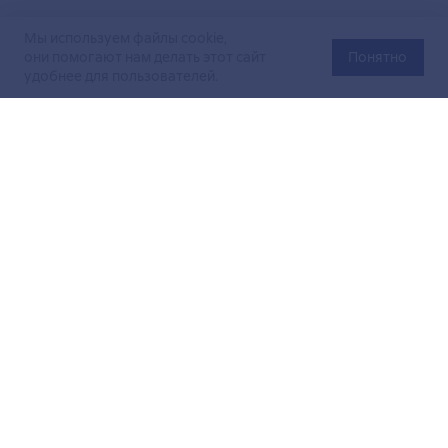
Мы используем файлы cookie,
они помогают нам делать этот сайт
Понятно
удобнее для пользователей.
Официальный сайт Министерства энергетики Российской
Федерации (Минэнерго России). Свидетельство
о регистрации СМИ Эл № ФС
77-76312
от 02 августа