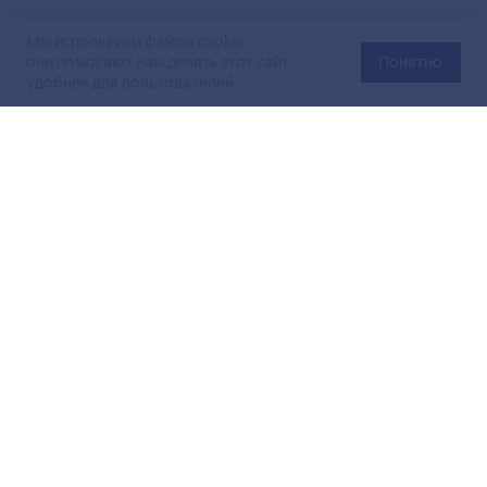
Мы используем файлы cookie,
они помогают нам делать этот сайт
Понятно
удобнее для пользователей.
Официальный сайт Министерства энергетики Российской
Федерации (Минэнерго России). Свидетельство
о регистрации СМИ Эл № ФС
77-76312
от 02 августа