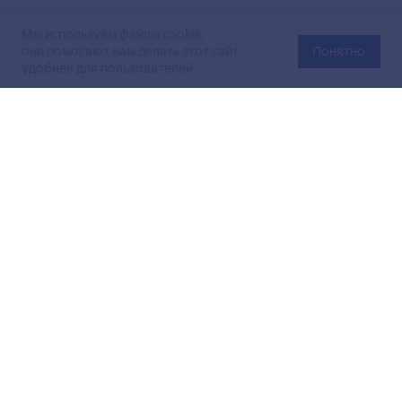
Мы используем файлы cookie,
они помогают нам делать этот сайт
Понятно
удобнее для пользователей.
Официальный сайт Министерства энергетики Российской
Федерации (Минэнерго России). Свидетельство
о регистрации СМИ Эл № ФС
77-76312
от 02 августа