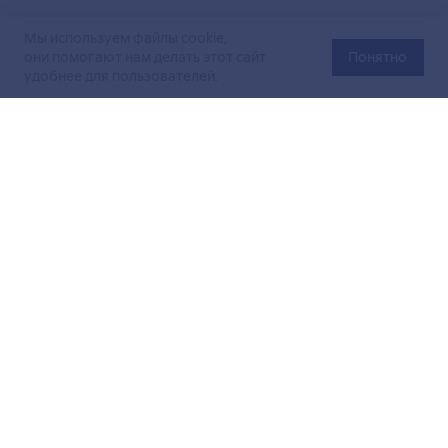
Мы используем файлы cookie,
они помогают нам делать этот сайт
Понятно
удобнее для пользователей.
Официальный сайт Министерства энергетики Российской
Федерации (Минэнерго России). Свидетельство
о регистрации СМИ Эл № ФС
77-76312
от 02 августа