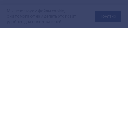
Мы используем файлы cookie,
они помогают нам делать этот сайт
Понятно
удобнее для пользователей.
Официальный сайт Министерства энергетики Российской
Федерации (Минэнерго России). Свидетельство
о регистрации СМИ Эл № ФС
77-76312
от 02 августа