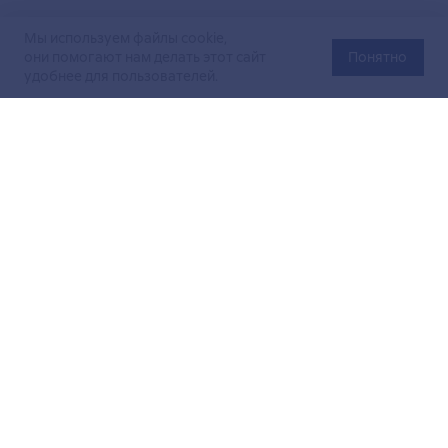
Мы используем файлы cookie,
они помогают нам делать этот сайт
Понятно
удобнее для пользователей.
Официальный сайт Министерства энергетики Российской
Федерации (Минэнерго России). Свидетельство
о регистрации СМИ Эл № ФС
77-76312
от 02 августа