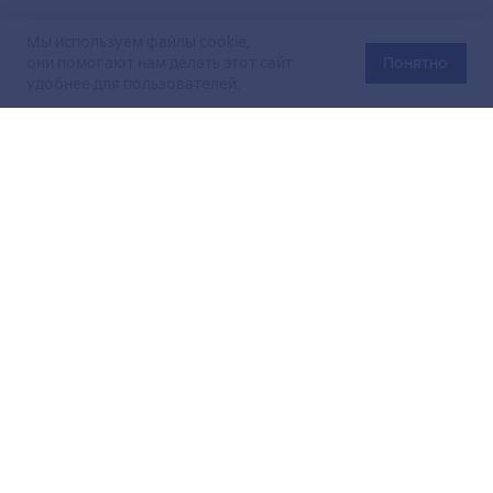
Мы используем файлы cookie,
они помогают нам делать этот сайт
Понятно
удобнее для пользователей.
Официальный сайт Министерства энергетики Российской
Федерации (Минэнерго России). Свидетельство
о регистрации СМИ Эл № ФС
77-76312
от 02 августа