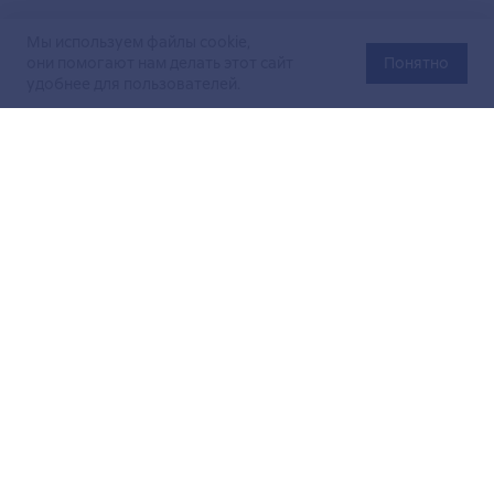
Мы используем файлы cookie,
они помогают нам делать этот сайт
Понятно
удобнее для пользователей.
Официальный сайт Министерства энергетики Российской
Федерации (Минэнерго России). Свидетельство
о регистрации СМИ Эл № ФС
77-76312
от 02 августа