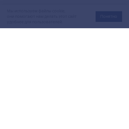
Мы используем файлы cookie,
они помогают нам делать этот сайт
Понятно
удобнее для пользователей.
Официальный сайт Министерства энергетики Российской
Федерации (Минэнерго России). Свидетельство
о регистрации СМИ Эл № ФС
77-76312
от 02 августа