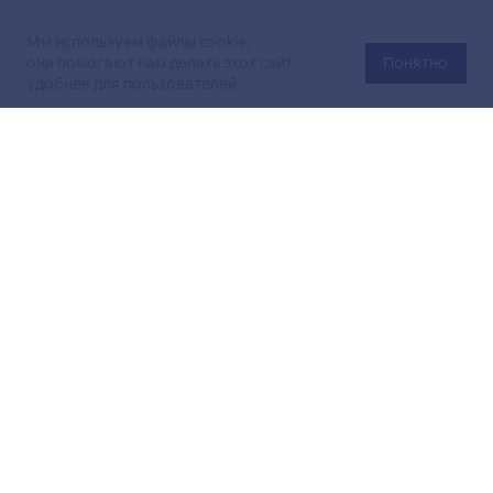
Мы используем файлы cookie,
они помогают нам делать этот сайт
Понятно
удобнее для пользователей.
Официальный сайт Министерства энергетики Российской
Федерации (Минэнерго России). Свидетельство
о регистрации СМИ Эл № ФС
77-76312
от 02 августа