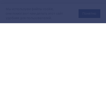
Мы используем файлы cookie,
они помогают нам делать этот сайт
Понятно
удобнее для пользователей.
Официальный сайт Министерства энергетики Российской
Федерации (Минэнерго России). Свидетельство
о регистрации СМИ Эл № ФС
77-76312
от 02 августа