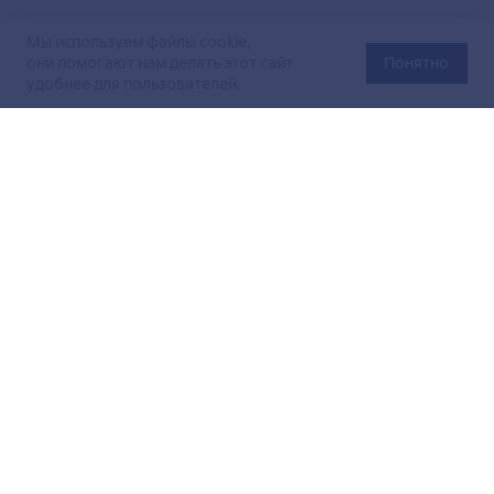
Мы используем файлы cookie,
они помогают нам делать этот сайт
Понятно
удобнее для пользователей.
Официальный сайт Министерства энергетики Российской
Федерации (Минэнерго России). Свидетельство
о регистрации СМИ Эл № ФС
77-76312
от 02 августа