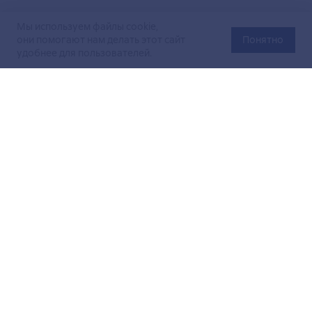
Мы используем файлы cookie,
они помогают нам делать этот сайт
Понятно
удобнее для пользователей.
Официальный сайт Министерства энергетики Российской
Федерации (Минэнерго России). Свидетельство
о регистрации СМИ Эл № ФС
77-76312
от 02 августа