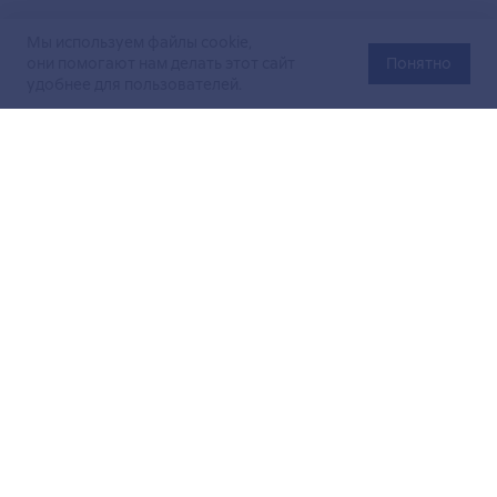
Мы используем файлы cookie,
они помогают нам делать этот сайт
Понятно
удобнее для пользователей.
Официальный сайт Министерства энергетики Российской
Федерации (Минэнерго России). Свидетельство
о регистрации СМИ Эл № ФС
77-76312
от 02 августа