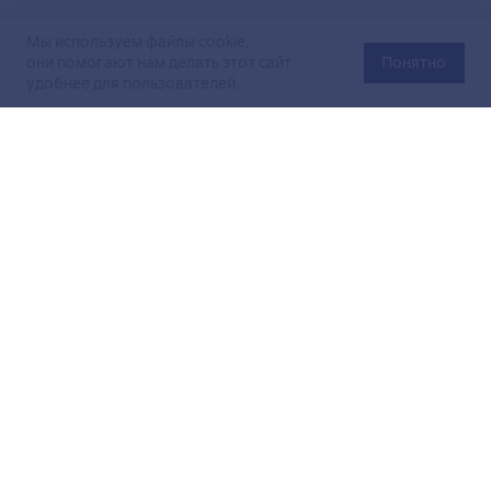
Мы используем файлы cookie,
они помогают нам делать этот сайт
Понятно
удобнее для пользователей.
Официальный сайт Министерства энергетики Российской
Федерации (Минэнерго России). Свидетельство
о регистрации СМИ Эл № ФС
77-76312
от 02 августа