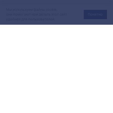
Мы используем файлы cookie,
они помогают нам делать этот сайт
Понятно
удобнее для пользователей.
Официальный сайт Министерства энергетики Российской
Федерации (Минэнерго России). Свидетельство
о регистрации СМИ Эл № ФС
77-76312
от 02 августа