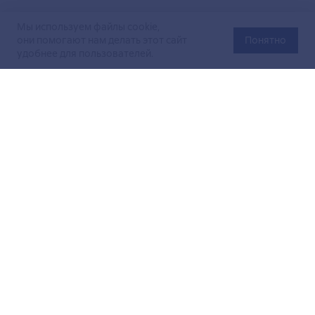
Мы используем файлы cookie,
они помогают нам делать этот сайт
Понятно
удобнее для пользователей.
Официальный сайт Министерства энергетики Российской
Федерации (Минэнерго России). Свидетельство
о регистрации СМИ Эл № ФС
77-76312
от 02 августа