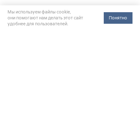
Мы используем файлы cookie,
они помогают нам делать этот сайт
Понятно
удобнее для пользователей.
Официальный сайт Министерства энергетики Российской
Федерации (Минэнерго России). Свидетельство
о регистрации СМИ Эл № ФС
77-76312
от 02 августа